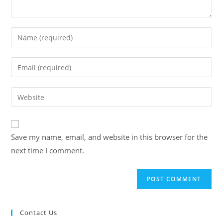
Enter
your
name
Enter
or
your
username
email
Enter
to
address
your
comment
to
website
comment
URL
Save my name, email, and website in this browser for the
(optional)
next time I comment.
Contact Us