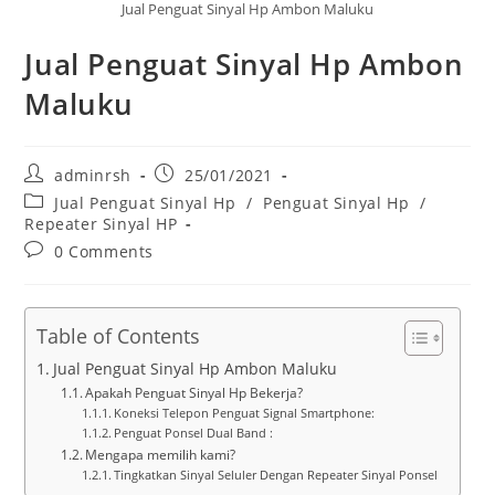
Jual Penguat Sinyal Hp Ambon Maluku
Jual Penguat Sinyal Hp Ambon
Maluku
Post
Post
adminrsh
25/01/2021
author:
published:
Post
Jual Penguat Sinyal Hp
/
Penguat Sinyal Hp
/
category:
Repeater Sinyal HP
Post
0 Comments
comments:
Table of Contents
Jual Penguat Sinyal Hp Ambon Maluku
Apakah Penguat Sinyal Hp Bekerja?
Koneksi Telepon Penguat Signal Smartphone:
Penguat Ponsel Dual Band :
Mengapa memilih kami?
Tingkatkan Sinyal Seluler Dengan Repeater Sinyal Ponsel