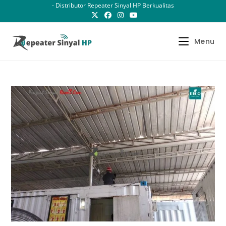
Skip
- Distributor Repeater Sinyal HP Berkualitas
to
content
Menu