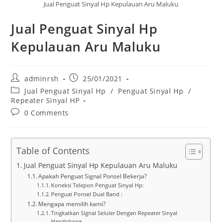
Jual Penguat Sinyal Hp Kepulauan Aru Maluku
Jual Penguat Sinyal Hp
Kepulauan Aru Maluku
Post
Post
adminrsh
25/01/2021
author:
published:
Post
Jual Penguat Sinyal Hp
/
Penguat Sinyal Hp
/
category:
Repeater Sinyal HP
Post
0 Comments
comments:
Table of Contents
Jual Penguat Sinyal Hp Kepulauan Aru Maluku
Apakah Penguat Signal Ponsel Bekerja?
Koneksi Telepon Penguat Sinyal Hp:
Penguat Ponsel Dual Band :
Mengapa memilih kami?
Tingkatkan Signal Seluler Dengan Repeater Sinyal
Handphone