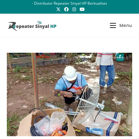
Skip
- Distributor Repeater Sinyal HP Berkualitas
to
content
Menu