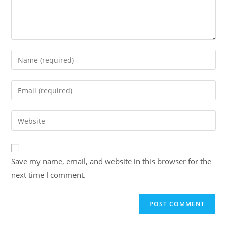
Enter
your
name
Enter
or
your
username
email
Enter
to
address
your
comment
to
website
comment
URL
Save my name, email, and website in this browser for the
(optional)
next time I comment.