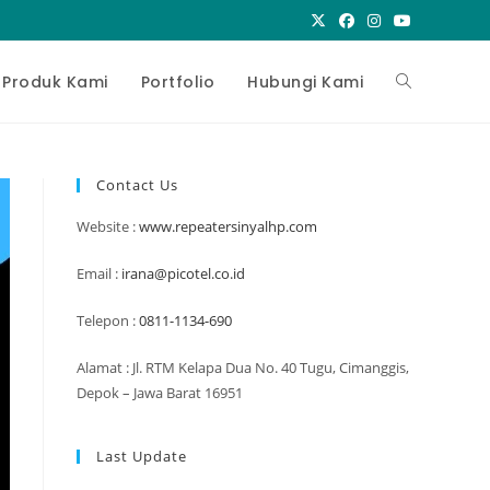
Toggle
Produk Kami
Portfolio
Hubungi Kami
website
Contact Us
Website :
www.repeatersinyalhp.com
search
Email :
irana@picotel.co.id
Telepon :
0811-1134-690
Alamat : Jl. RTM Kelapa Dua No. 40 Tugu, Cimanggis,
Depok – Jawa Barat 16951
Last Update