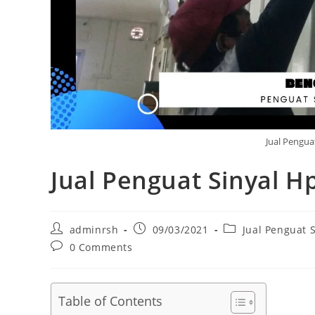
Jual Pengua
Jual Penguat Sinyal H
Post
Post
Post
adminrsh
09/03/2021
Jual Penguat 
author:
published:
category:
Post
0 Comments
comments:
Table of Contents