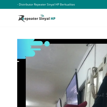
Skip
- Distributor Repeater Sinyal HP Berkualitas
to
content