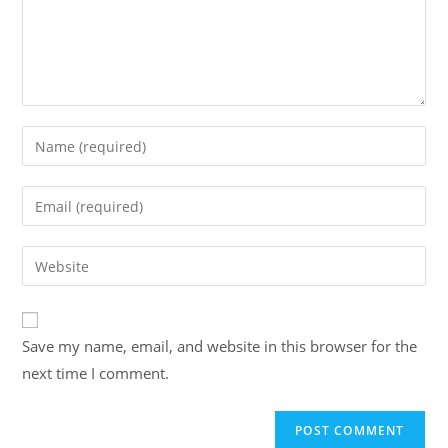
Enter
your
name
Enter
or
your
username
email
Enter
to
address
your
comment
to
website
comment
URL
Save my name, email, and website in this browser for the
(optional)
next time I comment.