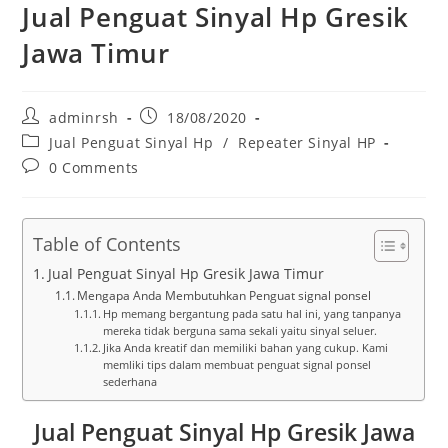
Jual Penguat Sinyal Hp Gresik
Jawa Timur
Post
Post
adminrsh
18/08/2020
author:
published:
Post
Jual Penguat Sinyal Hp
/
Repeater Sinyal HP
category:
Post
0 Comments
comments:
Table of Contents
Jual Penguat Sinyal Hp Gresik Jawa Timur
Mengapa Anda Membutuhkan Penguat signal ponsel
Hp memang bergantung pada satu hal ini, yang tanpanya
mereka tidak berguna sama sekali yaitu sinyal seluer.
Jika Anda kreatif dan memiliki bahan yang cukup. Kami
memliki tips dalam membuat penguat signal ponsel
sederhana
Jual Penguat Sinyal Hp Gresik Jawa