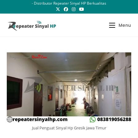
Skip
- Distributor Repeater Sinyal HP Berkualitas
to
content
Menu
Jual Penguat Sinyal Hp Gresik Jawa Timur