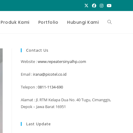
Toggle
Produk Kami
Portfolio
Hubungi Kami
website
Contact Us
Website :
www.repeatersinyalhp.com
search
Email :
irana@picotel.co.id
Telepon :
0811-1134-690
Alamat : Jl. RTM Kelapa Dua No. 40 Tugu, Cimanggis,
Depok – Jawa Barat 16951
Last Update