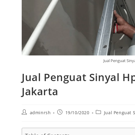
Jual Penguat Sinya
Jual Penguat Sinyal H
Jakarta
Post
Post
Post
adminrsh
19/10/2020
Jual Penguat 
author:
published:
category: