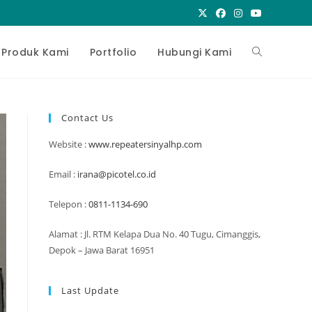
Toggle
Produk Kami
Portfolio
Hubungi Kami
website
Contact Us
Website :
www.repeatersinyalhp.com
search
Email :
irana@picotel.co.id
Telepon :
0811-1134-690
Alamat : Jl. RTM Kelapa Dua No. 40 Tugu, Cimanggis,
Depok – Jawa Barat 16951
Last Update