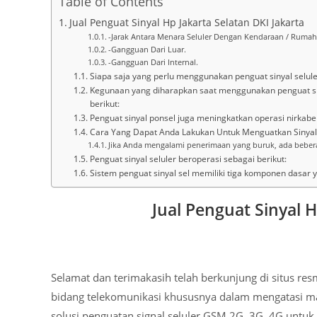
Table of Contents
Jual Penguat Sinyal Hp Jakarta Selatan DKI Jakarta
-Jarak Antara Menara Seluler Dengan Kendaraan / Rumah
-Gangguan Dari Luar.
-Gangguan Dari Internal.
Siapa saja yang perlu menggunakan penguat sinyal selule
Kegunaan yang diharapkan saat menggunakan penguat sin
berikut:
Penguat sinyal ponsel juga meningkatkan operasi nirkabel
Cara Yang Dapat Anda Lakukan Untuk Menguatkan Sinyal
Jika Anda mengalami penerimaan yang buruk, ada bebera
Penguat sinyal seluler beroperasi sebagai berikut:
Sistem penguat sinyal sel memiliki tiga komponen dasar 
Jual Penguat Sinyal H
Selamat dan terimakasih telah berkunjung di situs re
bidang telekomunikasi khususnya dalam mengatasi mas
solusi penguatan signal seluler GSM 2G, 3G, 4G untuk 