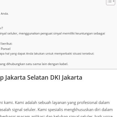
 Anda.
r?
yal seluler, menggunakan penguat sinyal memiliki keuntungan sebagai
 berikut:
 Ponsel
pa hal yang dapat Anda lakukan untuk memperbaiki situasi tersebut:
yang dihubungkan satu sama lain dengan kabel.
p Jakarta Selatan DKI Jakarta
smi kami. Kami adalah sebuah layanan yang profesional dalam
alah signal seluler. Kami spesialis mengkhususkan diri dalam
berbagai macam aplikasi dan keluhan sinyal seluler baik voice