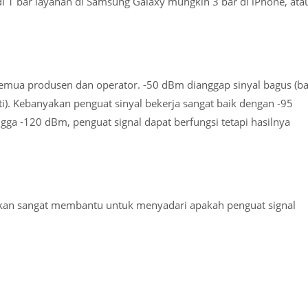
i 1 bar layanan di Samsung Galaxy mungkin 3 bar di iPhone, ata
semua produsen dan operator. -50 dBm dianggap sinyal bagus (ba
). Kebanyakan penguat sinyal bekerja sangat baik dengan -95
ngga -120 dBm, penguat signal dapat berfungsi tetapi hasilnya
akan sangat membantu untuk menyadari apakah penguat signal