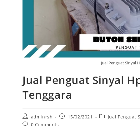
Jual Penguat Sinyal 
Jual Penguat Sinyal H
Tenggara
Post
Post
Post
adminrsh
15/02/2021
Jual Penguat 
author:
published:
category:
Post
0 Comments
comments: