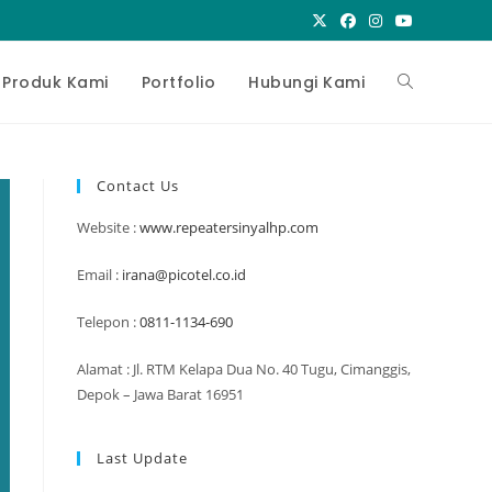
Toggle
Produk Kami
Portfolio
Hubungi Kami
website
Contact Us
Website :
www.repeatersinyalhp.com
search
Email :
irana@picotel.co.id
Telepon :
0811-1134-690
Alamat : Jl. RTM Kelapa Dua No. 40 Tugu, Cimanggis,
Depok – Jawa Barat 16951
Last Update