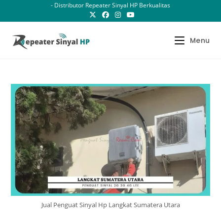
Skip
- Distributor Repeater Sinyal HP Berkualitas
to
content
Menu
Jual Penguat Sinyal Hp Langkat Sumatera Utara