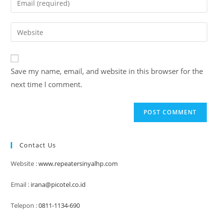
or
your
username
email
Enter
to
address
your
comment
to
website
comment
URL
Save my name, email, and website in this browser for the
(optional)
next time I comment.
Contact Us
Website :
www.repeatersinyalhp.com
Email :
irana@picotel.co.id
Telepon :
0811-1134-690