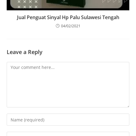
Jual Penguat Sinyal Hp Palu Sulawesi Tengah
04/02/2021
Leave a Reply
Comment
Enter
your
name
Enter