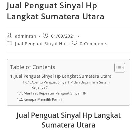
Jual Penguat Sinyal Hp
Langkat Sumatera Utara
Post
Post
adminrsh
01/09/2021
author:
published:
Post
Post
Jual Penguat Sinyal Hp
0 Comments
category:
comments:
Table of Contents
Jual Penguat Sinyal Hp Langkat Sumatera Utara
Apa itu Penguat Sinyal HP dan Bagaimana Sistem
Kerjanya ?
Manfaat Repeater Penguat Sinyal HP
Kenapa Memilih Kami?
Jual Penguat Sinyal Hp Langkat
Sumatera Utara