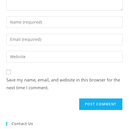
Enter
your
name
Enter
or
your
username
email
Enter
to
address
your
comment
to
website
comment
URL
Save my name, email, and website in this browser for the
(optional)
next time I comment.
Contact Us