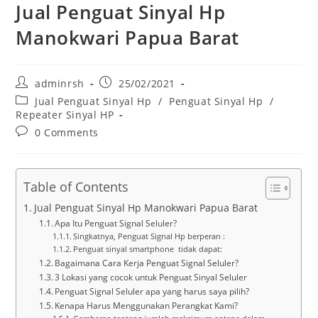
Jual Penguat Sinyal Hp
Manokwari Papua Barat
Post
Post
adminrsh
25/02/2021
author:
published:
Post
Jual Penguat Sinyal Hp
/
Penguat Sinyal Hp
/
category:
Repeater Sinyal HP
Post
0 Comments
comments:
Table of Contents
Jual Penguat Sinyal Hp Manokwari Papua Barat
Apa Itu Penguat Signal Seluler?
Singkatnya, Penguat Signal Hp berperan :
Penguat sinyal smartphone tidak dapat:
Bagaimana Cara Kerja Penguat Signal Seluler?
3 Lokasi yang cocok untuk Penguat Sinyal Seluler
Penguat Signal Seluler apa yang harus saya pilih?
Kenapa Harus Menggunakan Perangkat Kami?