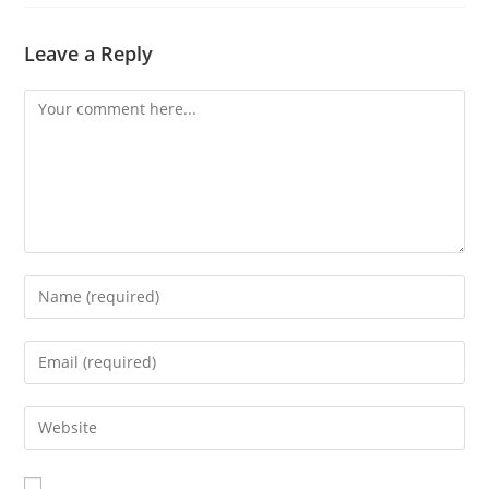
Leave a Reply
Comment
Enter
your
name
Enter
or
your
username
email
Enter
to
address
your
comment
to
website