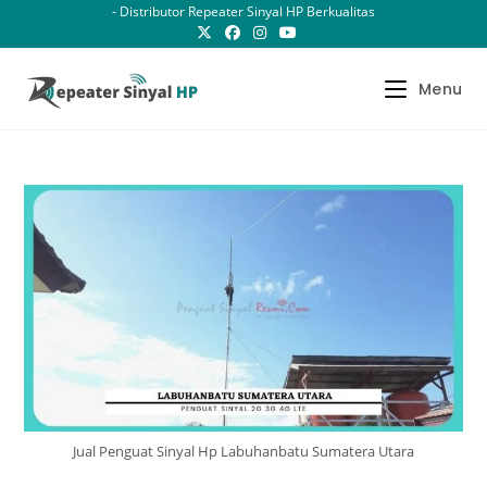
Skip
- Distributor Repeater Sinyal HP Berkualitas
to
content
Menu
Jual Penguat Sinyal Hp Labuhanbatu Sumatera Utara