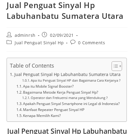
Jual Penguat Sinyal Hp
Labuhanbatu Sumatera Utara
Post
Post
adminrsh
02/09/2021
author:
published:
Post
Post
Jual Penguat Sinyal Hp
0 Comments
category:
comments:
Table of Contents
Jual Penguat Sinyal Hp Labuhanbatu Sumatera Utara
Apa itu Penguat Sinyal HP dan Bagaimana Cara Kerjanya ?
Apa itu Mobile Signal Booster?
Bagaimana Metode Kerja Penguat Sinyal Hp?
Operator dan Frekuensi mana yang Mendukung ?
Apakah Penguat Sinyal Smartphone ini Legal di Indonesia?
Manfaat Repeater Penguat Sinyal HP
Kenapa Memilih Kami?
Jual Penguat Sinyal Hp Labuhanbatu