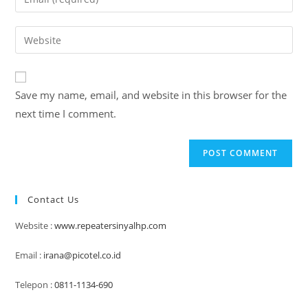
or
your
username
email
Enter
to
address
your
comment
to
website
comment
URL
Save my name, email, and website in this browser for the
(optional)
next time I comment.
Contact Us
Website :
www.repeatersinyalhp.com
Email :
irana@picotel.co.id
Telepon :
0811-1134-690