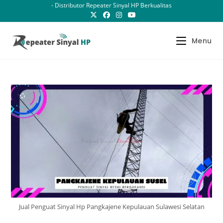
Skip
- Distributor Repeater Sinyal HP Berkualitas
to
content
Menu
Jual Penguat Sinyal Hp Pangkajene Kepulauan Sulawesi Selatan