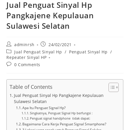
Jual Penguat Sinyal Hp
Pangkajene Kepulauan
Sulawesi Selatan
Post
Post
adminrsh
24/02/2021
author:
published:
Post
Jual Penguat Sinyal Hp
/
Penguat Sinyal Hp
/
category:
Repeater Sinyal HP
Post
0 Comments
comments:
Table of Contents
Jual Penguat Sinyal Hp Pangkajene Kepulauan
Sulawesi Selatan
Apa Itu Penguat Signal Hp?
Singkatnya, Penguat Signal Hp berfungsi :
Penguat signal handphone tidak dapat:
Bagaimana Cara Kerja Penguat Signal Smartphone?
3 Lokasi yang cocok untuk Penguat Signal Seluler