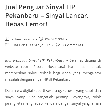
Jual Penguat Sinyal HP
Pekanbaru – Sinyal Lancar,
Bebas Lemot!
Post
Post
admin exado
05/03/2024
author:
published:
Post
Post
Jual Penguat Sinyal Hp
0 Comments
category:
comments:
Jual Penguat Sinyal HP Pekanbaru –
Selamat datang di
website resmi Picotel Nusantara! Kami hadir untuk
memberikan solusi terbaik bagi Anda yang mengalami
masalah dengan sinyal HP di Pekanbaru.
Dalam era digital seperti sekarang, koneksi yang stabil dan
sinyal yang kuat sangatlah penting. Sayangnya, tidak
jarang kita menghadapi kendala dengan sinyal yang lemah