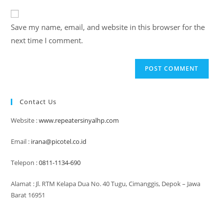
to
website
comment
URL
Save my name, email, and website in this browser for the
(optional)
next time I comment.
Contact Us
Website :
www.repeatersinyalhp.com
Email :
irana@picotel.co.id
Telepon :
0811-1134-690
Alamat : Jl. RTM Kelapa Dua No. 40 Tugu, Cimanggis, Depok – Jawa
Barat 16951