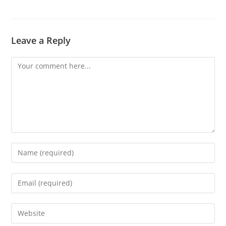
Leave a Reply
Comment
Enter
your
name
Enter
or
your
username
email
Enter
to
address
your
comment