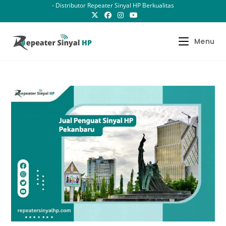
Skip
- Distributor Repeater Sinyal HP Berkualitas
to
content
Menu