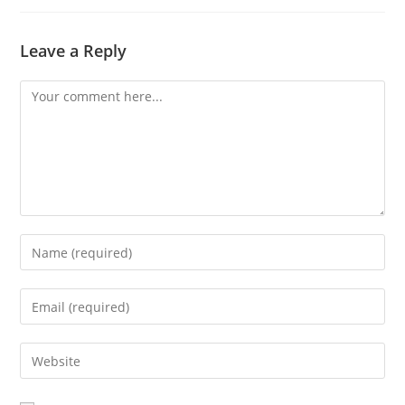
Leave a Reply
Comment
Enter
your
name
Enter
or
your
username
email
Enter
to
address
your
comment
to
website