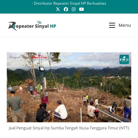
Skip
- Distributor Repeater Sinyal HP Berkualitas
to
content
Menu
Jual Penguat Sinyal Hp Sumba Tengah Nusa Tenggara Timur (NTT)