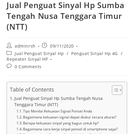
Jual Penguat Sinyal Hp Sumba
Tengah Nusa Tenggara Timur
(NTT)
Post
Post
adminrsh
09/11/2020
author:
published:
Post
Jual Penguat Sinyal Hp
/
Penguat Sinyal Hp 4G
/
category:
Repeater Sinyal HP
Post
0 Comments
comments:
Table of Contents
Jual Penguat Sinyal Hp Sumba Tengah Nusa
Tenggara Timur (NTT)
Tips Menilai Kekuatan Signal Ponsel Anda
Bagaimana kekuatan signal dapat diukur secara akurat?
Berapa kekuatan sinyal yang bagus untuk hp?
Bagaimana cara kerja sinyal ponsel di smartphone saya?