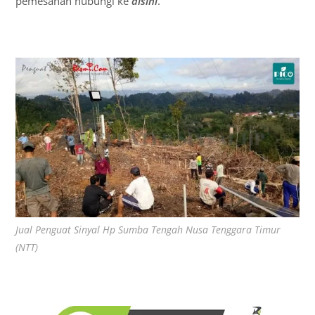
pemesanan hubungi ke
disini
.
Jual Penguat Sinyal Hp Sumba Tengah Nusa Tenggara Timur
(NTT)