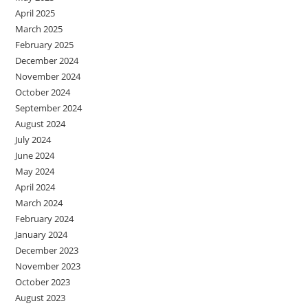
April 2025
March 2025
February 2025
December 2024
November 2024
October 2024
September 2024
August 2024
July 2024
June 2024
May 2024
April 2024
March 2024
February 2024
January 2024
December 2023
November 2023
October 2023
August 2023