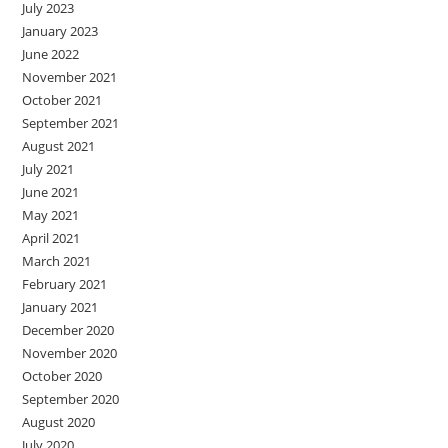
July 2023
January 2023
June 2022
November 2021
October 2021
September 2021
August 2021
July 2021
June 2021
May 2021
April 2021
March 2021
February 2021
January 2021
December 2020
November 2020
October 2020
September 2020
August 2020
July 2020