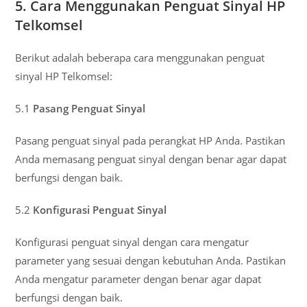
5.
Cara Menggunakan Penguat Sinyal HP
Telkomsel
Berikut adalah beberapa cara menggunakan penguat
sinyal HP Telkomsel:
5.1
Pasang Penguat Sinyal
Pasang penguat sinyal pada perangkat HP Anda. Pastikan
Anda memasang penguat sinyal dengan benar agar dapat
berfungsi dengan baik.
5.2
Konfigurasi Penguat Sinyal
Konfigurasi penguat sinyal dengan cara mengatur
parameter yang sesuai dengan kebutuhan Anda. Pastikan
Anda mengatur parameter dengan benar agar dapat
berfungsi dengan baik.