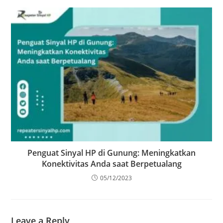
Penguat Sinyal HP di Gunung: Meningkatkan
Konektivitas Anda saat Berpetualang
05/12/2023
Leave a Reply