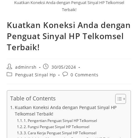
Kuatkan Koneksi Anda dengan Penguat Sinyal HP Telkomsel
Terbaik!
Kuatkan Koneksi Anda dengan
Penguat Sinyal HP Telkomsel
Terbaik!
Post
Post
adminrsh
30/05/2024
author:
published:
Post
Post
Penguat Sinyal Hp
0 Comments
category:
comments:
Table of Contents
Kuatkan Koneksi Anda dengan Penguat Sinyal HP
Telkomsel Terbaik!
1. Pengertian Penguat Sinyal HP Telkomsel
2. Fungsi Penguat Sinyal HP Telkomsel
3. Cara Kerja Penguat Sinyal HP Telkomsel