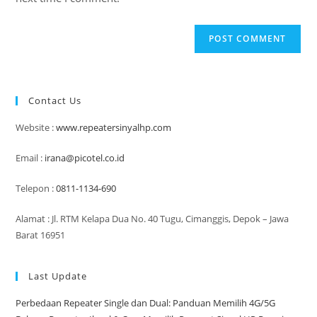
Contact Us
Website :
www.repeatersinyalhp.com
Email :
irana@picotel.co.id
Telepon :
0811-1134-690
Alamat : Jl. RTM Kelapa Dua No. 40 Tugu, Cimanggis, Depok – Jawa
Barat 16951
Last Update
Perbedaan Repeater Single dan Dual: Panduan Memilih 4G/5G