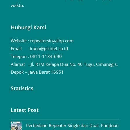
waktu.
Hubungi Kami
Website :
repeatersinyalhp.com
Email :
irana@picotel.co.id
Telepon :
0811-1134-690
Alamat :
Jl. RTM Kelapa Dua No. 40 Tugu, Cimanggis,
Depok – Jawa Barat 16951
Statistics
Latest Post
Perbedaan Repeater Single dan Dual: Panduan