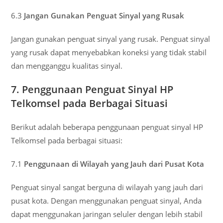
6.3
Jangan Gunakan Penguat Sinyal yang Rusak
Jangan gunakan penguat sinyal yang rusak. Penguat sinyal
yang rusak dapat menyebabkan koneksi yang tidak stabil
dan mengganggu kualitas sinyal.
7.
Penggunaan Penguat Sinyal HP
Telkomsel pada Berbagai Situasi
Berikut adalah beberapa penggunaan penguat sinyal HP
Telkomsel pada berbagai situasi:
7.1
Penggunaan di Wilayah yang Jauh dari Pusat Kota
Penguat sinyal sangat berguna di wilayah yang jauh dari
pusat kota. Dengan menggunakan penguat sinyal, Anda
dapat menggunakan jaringan seluler dengan lebih stabil