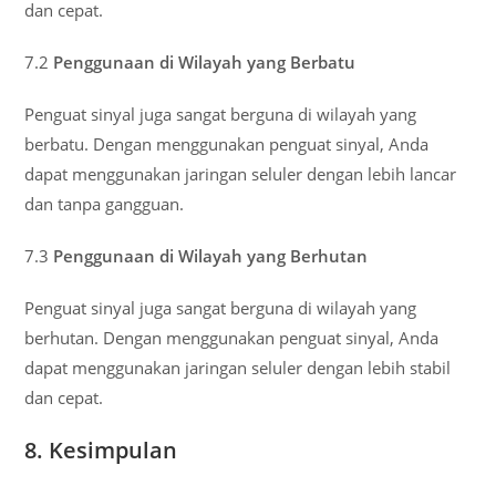
dan cepat.
7.2
Penggunaan di Wilayah yang Berbatu
Penguat sinyal juga sangat berguna di wilayah yang
berbatu. Dengan menggunakan penguat sinyal, Anda
dapat menggunakan jaringan seluler dengan lebih lancar
dan tanpa gangguan.
7.3
Penggunaan di Wilayah yang Berhutan
Penguat sinyal juga sangat berguna di wilayah yang
berhutan. Dengan menggunakan penguat sinyal, Anda
dapat menggunakan jaringan seluler dengan lebih stabil
dan cepat.
8.
Kesimpulan