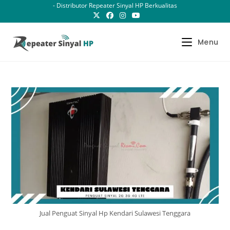
Skip
- Distributor Repeater Sinyal HP Berkualitas
to
content
Menu
Jual Penguat Sinyal Hp Kendari Sulawesi Tenggara