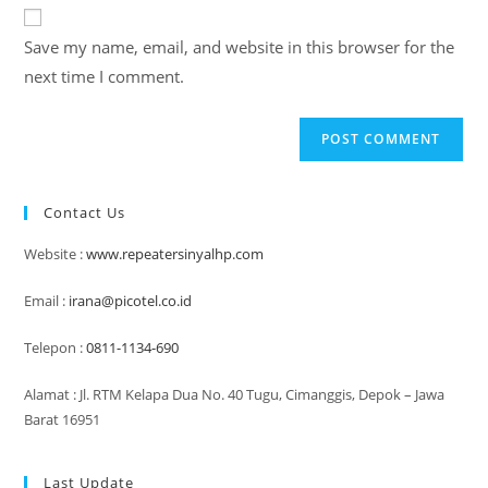
website
comment
URL
Save my name, email, and website in this browser for the
(optional)
next time I comment.
Contact Us
Website :
www.repeatersinyalhp.com
Email :
irana@picotel.co.id
Telepon :
0811-1134-690
Alamat : Jl. RTM Kelapa Dua No. 40 Tugu, Cimanggis, Depok – Jawa
Barat 16951
Last Update