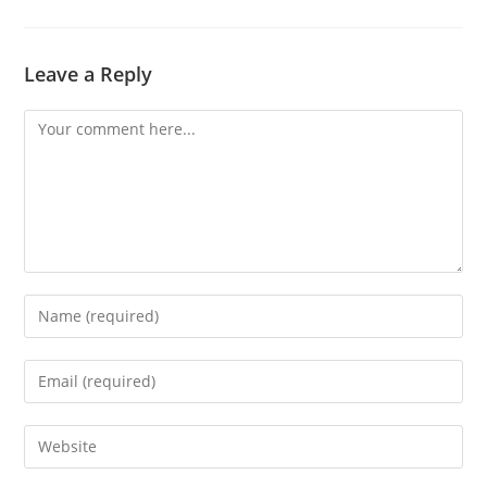
Leave a Reply
Comment
Enter
your
name
Enter
or
your
username
email
Enter
to
address
your
comment
to