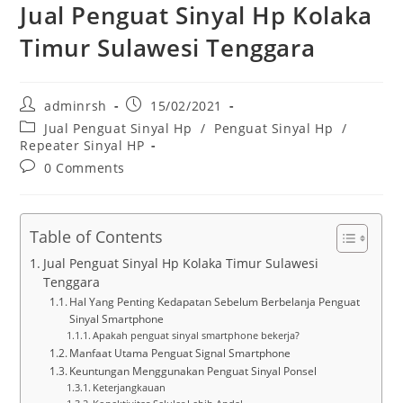
Jual Penguat Sinyal Hp Kolaka
Timur Sulawesi Tenggara
Post
Post
adminrsh
15/02/2021
author:
published:
Post
Jual Penguat Sinyal Hp
/
Penguat Sinyal Hp
/
category:
Repeater Sinyal HP
Post
0 Comments
comments:
Table of Contents
Jual Penguat Sinyal Hp Kolaka Timur Sulawesi
Tenggara
Hal Yang Penting Kedapatan Sebelum Berbelanja Penguat
Sinyal Smartphone
Apakah penguat sinyal smartphone bekerja?
Manfaat Utama Penguat Signal Smartphone
Keuntungan Menggunakan Penguat Sinyal Ponsel
Keterjangkauan