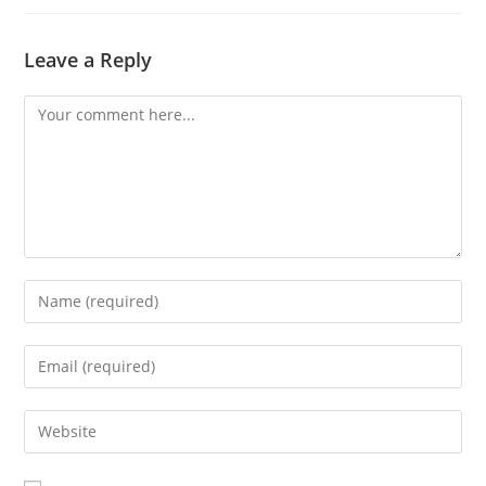
Leave a Reply
Comment
Enter
your
name
Enter
or
your
username
email
Enter
to
address
your
comment
to
website